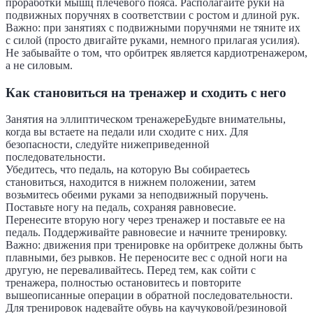
проработки мышц плечевого пояса. Располагайте руки на
подвижных поручнях в соответствии с ростом и длиной рук.
Важно: при занятиях с подвижными поручнями не тяните их
с силой (просто двигайте руками, немного прилагая усилия).
Не забывайте о том, что орбитрек является кардиотренажером,
а не силовым.
Как становиться на тренажер и сходить с него
Занятия на эллиптическом тренажереБудьте внимательны,
когда вы встаете на педали или сходите с них. Для
безопасности, следуйте нижеприведенной
последовательности.
Убедитесь, что педаль, на которую Вы собираетесь
становиться, находится в нижнем положении, затем
возьмитесь обеими руками за неподвижный поручень.
Поставьте ногу на педаль, сохраняя равновесие.
Перенесите вторую ногу через тренажер и поставьте ее на
педаль. Поддерживайте равновесие и начните тренировку.
Важно: движения при тренировке на орбитреке должны быть
плавными, без рывков. Не переносите вес с одной ноги на
другую, не переваливайтесь. Перед тем, как сойти с
тренажера, полностью остановитесь и повторите
вышеописанные операции в обратной последовательности.
Для тренировок надевайте обувь на каучуковой/резиновой