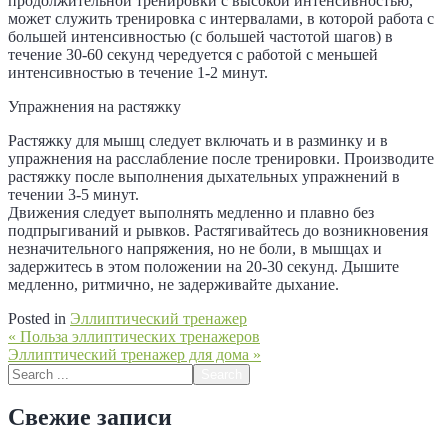
продолжительной тренировки с высокой интенсивностью,
может служить тренировка с интервалами, в которой работа с
большей интенсивностью (с большей частотой шагов) в
течение 30-60 секунд чередуется с работой с меньшей
интенсивностью в течение 1-2 минут.
Упражнения на растяжку
Растяжку для мышц следует включать и в разминку и в
упражнения на расслабление после тренировки. Производите
растяжку после выполнения дыхательных упражнений в
течении 3-5 минут.
Движения следует выполнять медленно и плавно без
подпрыгиваний и рывков. Растягивайтесь до возникновения
незначительного напряжения, но не боли, в мышцах и
задержитесь в этом положении на 20-30 секунд. Дышите
медленно, ритмично, не задерживайте дыхание.
Posted in
Эллиптический тренажер
Навигация
« Польза эллиптических тренажеров
Эллиптический тренажер для дома »
по
Search
записям
for:
Свежие записи