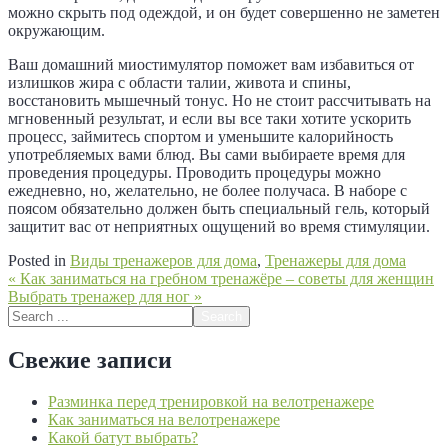
можно скрыть под одеждой, и он будет совершенно не заметен
окружающим.
Ваш домашний миостимулятор поможет вам избавиться от
излишков жира с области талии, живота и спины,
восстановить мышечный тонус. Но не стоит рассчитывать на
мгновенный результат, и если вы все таки хотите ускорить
процесс, займитесь спортом и уменьшите калорийность
употребляемых вами блюд. Вы сами выбираете время для
проведения процедуры. Проводить процедуры можно
ежедневно, но, желательно, не более получаса. В наборе с
поясом обязательно должен быть специальный гель, который
защитит вас от неприятных ощущений во время стимуляции.
Posted in
Виды тренажеров для дома
,
Тренажеры для дома
Навигация
« Как заниматься на гребном тренажёре – советы для женщин
Выбрать тренажер для ног »
по
Search
записям
for:
Свежие записи
Разминка перед тренировкой на велотренажере
Как заниматься на велотренажере
Какой батут выбрать?