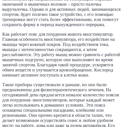
окончаний и мышечных волокон – просто палочка
выручалочка. Однако и для активных людей, занимающихся
спортом, будет полезно такое устройство, с его помощью
тренировки могут стать более эффективными, или помогут
сохранить форму в период вынужденного перерыва.
Как работает пояс для похудения живота миостимулятор.
Главная особенность миостимулятора, его воздействие на
мышцы через кожный покров. Под воздействием тока,
мышцы с интенсивностью сокращаются, а затем
расслабляются. Эту работу мышц можно сравнить с работой
мышечных подгрупп, которую они выполняют во время
занятий спортом. Благодаря такой процедуре, ускоряется
обмен веществ и улучшается кровообращение. Кислород
начинает активнее поступать в клетки кожи.
Такие приборы существовали и раньше, но они были
предназначены для физиотерапевтического лечения. На
сегодняшний день предлагается немалое количество поясов
для похудения- миостимуляторов, которые каждый может
легко использовать в домашних условиях. Эти пояса
оснащены специальными насадками, клейкими или
резиновыми. Они прочно крепятся в области талии, что
делает возможным осуществлять сеанс в любом удобном
месте: на работе, дома или даже за рулем автомобиля. Его