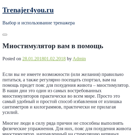
Skip
Trenajer4you.ru
to
content
Выбор и использование тренажера
Миостимулятор вам в помощь
Posted on
28.01.2018
01.02.2018
by
Admin
Если вы не имеете возможности (или желания) правильно
питаться, а также регулярно посещать спортзал, вам на
помощь придет пояс для похудения живота – миостимулятор.
В наши дни это один из самых востребованных
миостимуляторов практически во всем мире. Просто это
самый удобный и простой способ избавления от излишка
сантиметров и килограммов, практически не прилагая
усилий.
Многие люди в силу ряда причин не способны выполнять
физические упражнения. Для них, пояс для похудения живота
миостимулятор, направленный на стимуляцию нервных