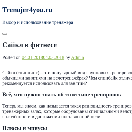
Skip
Trenajer4you.ru
to
content
Выбор и использование тренажера
Сайкл в фитнесе
Posted on
04.01.2018
04.03.2018
by
Admin
Сайкл (спиннинг) – это популярный вид групповых тренировок
обычными занятиями на велотренажёрах? Чем спинбайк отлича
рекомендуется использовать для занятий?
Всё, что нужно знать об этом типе тренировок
Теперь мы знаем, как называется такая разновидность тренир
тренажёрных залах, которые оборудованы специальными велотр
сплочённости в достижении поставленной цели.
Плюсы и минусы