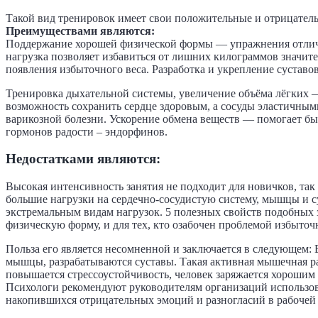
Такой вид тренировок имеет свои положительные и отрицател
Преимуществами являются:
Поддержание хорошей физической формы — упражнения отлич
нагрузка позволяет избавиться от лишних килограммов значит
появления избыточного веса. Разработка и укрепление суставо
Тренировка дыхательной системы, увеличение объёма лёгких 
возможность сохранить сердце здоровым, а сосуды эластичны
варикозной болезни. Ускорение обмена веществ — помогает бы
гормонов радости – эндорфинов.
Недостатками являются:
Высокая интенсивность занятия не подходит для новичков, так
большие нагрузки на сердечно-сосудистую систему, мышцы и су
экстремальным видам нагрузок. 5 полезных свойств подобных 
физическую форму, и для тех, кто озабочен проблемой избыточн
Польза его является несомненной и заключается в следующем: 
мышцы, разрабатываются суставы. Такая активная мышечная ра
повышается стрессоустойчивость, человек заряжается хорошим
Психологи рекомендуют руководителям организаций использова
накопившихся отрицательных эмоций и разногласий в рабочей 