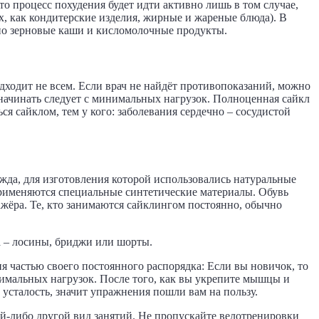
то процесс похудения будет идти активно лишь в том случае,
, как кондитерские изделия, жирные и жареные блюда). В
ьно зерновые каши и кисломолочные продукты.
ходит не всем. Если врач не найдёт противопоказаний, можно
начинать следует с минимальных нагрузок. Полноценная сайкл
я сайклом, тем у кого: заболевания сердечно – сосудистой
жда, для изготовления которой использовались натуральные
рименяются специальные синтетические материалы. Обувь
жёра. Те, кто занимаются сайклингом постоянно, обычно
да – лосины, бриджи или шорты.
я частью своего постоянного распорядка: Если вы новичок, то
нимальных нагрузок. После того, как вы укрепите мышцы и
 усталость, значит упражнения пошли вам на пользу.
ой-либо другой вид занятий. Не пропускайте велотренировки