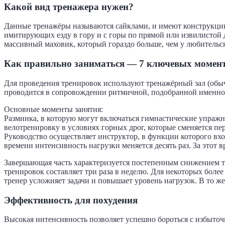
Какой вид тренажера нужен?
Данные тренажёры называются сайклами, и имеют конструкцию,
имитирующих езду в гору и с горы по прямой или извилистой д
массивный маховик, который гораздо больше, чем у любительс
Как правильно заниматься — 7 ключевых момен
Для проведения тренировок используют тренажёрный зал (обыч
проводится в сопровождении ритмичной, подобранной именно
Основные моменты занятия:
Разминка, в которую могут включаться гимнастические упраж
велотренировку в условиях горных дрог, которые сменяется пе
Руководство осуществляет инструктор, в функции которого вхо
времени интенсивность нагрузки меняется десять раз. За это
Завершающая часть характеризуется постепенным снижением тем
тренировок составляет три раза в неделю. Для некоторых боле
тренер усложняет задачи и повышает уровень нагрузок. В то ж
Эффективность для похудения
Высокая интенсивность позволяет успешно бороться с избыточ