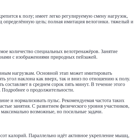
епится к полу; имеет легко регулируемую смену нагрузок,
од определённую цель; полная имитация велогонки. тяжелый и
имое количество специальных велотренажёров. Занятие
анами с изображениями природных пейзажей.
ивным нагрузкам. Основной этап может имитировать
ь угол наклона как вверх, так и вниз по отношению к полу.
 составляет в среднем сорок пять минут. В течение этого
й. Подробнее о продолжительности.
ние и нормализовать пульс. Рекомендуемая частота таких
астые занятия. С развитием физического уровня участников,
т максимально возможные, но посильные задачи.
исот калорий. Параллельно идёт активное укрепление мышц,