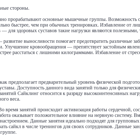
ьные стороны.
но прорабатывают основные мышечные группы. Возможность с
ельно быстрее, чем при обычных тренировках. Избавление от л
в — для здоровых суставов такие нагрузки являются полезными, 
— развитие выносливости помогает предотвратить различные за
ми. Улучшение кровообращения — препятствует застойным явлен
стрее расстаться с лишними килограммами. Избавление от стрес
 как предполагает предварительный уровень физической подгото
ставы. Доступность данного вида занятий только для физически
занятий Сайклинг относится к разряду высокоинтенсивных нагру
ого веса.
Во время занятий происходит активизация работы сердечной, со
бота оказывает положительное влияние на нервную систему. Вм
 настроением. Данные занятия идеально подходят для групповы
ть сайкл в числе тренингов для своих сотрудников. Данные за
группе.