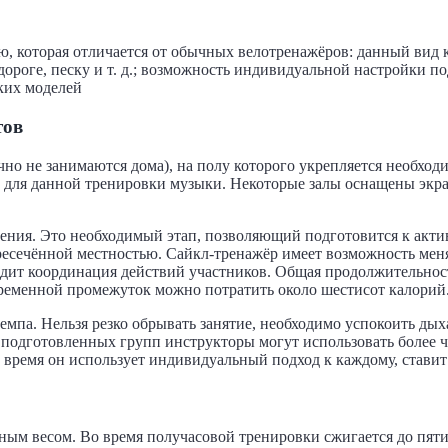
 которая отличается от обычных велотренажёров: данный вид кр
ороге, песку и т. д.; возможность индивидуальной настройки п
ких моделей
тов
но не занимаются дома), на полу которого укрепляется необход
 для данной тренировки музыки. Некоторые залы оснащены экр
нения. Это необходимый этап, позволяющий подготовится к акт
ресечённой местностью. Сайкл-тренажёр имеет возможность менят
дит координация действий участников. Общая продолжительность
т временной промежуток можно потратить около шестисот калори
па. Нельзя резко обрывать занятие, необходимо успокоить дыха
е подготовленных групп инструкторы могут использовать более ч
е время он использует индивидуальный подход к каждому, стави
ным весом. Во время получасовой тренировки сжигается до пят