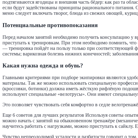
подтягиваются ягодицы и внешняя часть бёдер: как раз та обл
если будут задействованы принципы рационального питания. О
меню следует включать творог, блюда из свежих овощей, кури
Потенциальные противопоказания
Перед началом занятий необходимо получить консультацию у в
приступать к тренировкам. При этом необходимо помнить, что
— тренировка пойдёт на пользу только при соответствующей фи
системы; варикозная болезнь нижних конечностей; заболевания
Какая нужна одежда и обувь?
Главными критериями при подборе экипировки являются удобст
материалы. Так же можно использовать специальную професси
(кроссовки, ботинки) должна иметь жёсткую рифлёную подошву
используют специальные «велотрусы». Они имеют специальную
Это позволяет чувствовать себя комфортно в седле велотренаж
Еще 6 советов для лучших результатов Используя советы опытн
можно начать с занятий на обыкновенном тренажёре (механиче
научитесь работать с нагрузками, можно приступать к сайклу.
Чувство непреодолимой усталости и разбитости говорит о том,