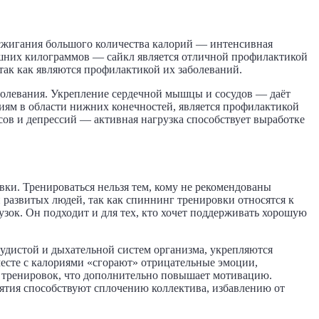
жигания большого количества калорий — интенсивная
ишних килограммов — сайкл является отличной профилактикой
так как являются профилактикой их заболеваний.
болевания. Укрепление сердечной мышцы и сосудов — даёт
иям в области нижних конечностей, является профилактикой
сов и депрессий — активная нагрузка способствует выработке
вки. Тренироваться нельзя тем, кому не рекомендованы
 развитых людей, так как спиннинг тренировки относятся к
зок. Он подходит и для тех, кто хочет поддерживать хорошую
судистой и дыхательной систем организма, укрепляются
есте с калориями «сгорают» отрицательные эмоции,
х тренировок, что дополнительно повышает мотивацию.
нятия способствуют сплочению коллектива, избавлению от