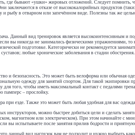
асть, где бывают «ушки» жировых отложений. Следует помнить, ч
ни заключаются в отказе от высококалорийных продуктов (таких
цу и рыбу в отварном или запечённом виде. Полезны так же цел
рача. Данный вид тренировок является высокоинтенсивным и под
 если вы никогда не занимались физическими упражнениями, то 
зической подготовке. Категорически не рекомендуется заниматьс
 суставов; любые хронические заболевания в стадии обострения.
во и безопасность. Это может быть велоформа или обычная оде
ональную одежду для занятий спортом. Для такой экипировки п
 для того, чтобы иметь максимальный контакт с педалями трена
 памперс – прослойку.
ёра при езде. Также это может быть любая удобная для вас одеж
ых инструкторов, можно быстрее добиться цели и сделать заняти
ском, магнитном или электрическом). При этом начинайте с ми
 Если вы испытываете после занятия прилив бодрости и приятную
 что данный вид нагрузок вам не подходит и нужно выбрать как