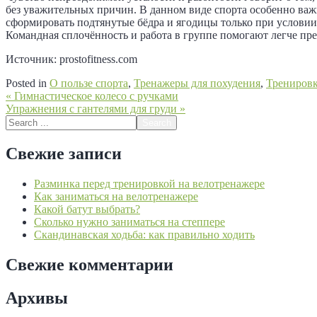
без уважительных причин. В данном виде спорта особенно важ
сформировать подтянутые бёдра и ягодицы только при услови
Командная сплочённость и работа в группе помогают легче пр
Источник: prostofitness.com
Posted in
О пользе спорта
,
Тренажеры для похудения
,
Трениров
Навигация
« Гимнастическое колесо с ручками
Упражнения с гантелями для груди »
по
Search
записям
for:
Свежие записи
Разминка перед тренировкой на велотренажере
Как заниматься на велотренажере
Какой батут выбрать?
Сколько нужно заниматься на степпере
Скандинавская ходьба: как правильно ходить
Свежие комментарии
Архивы